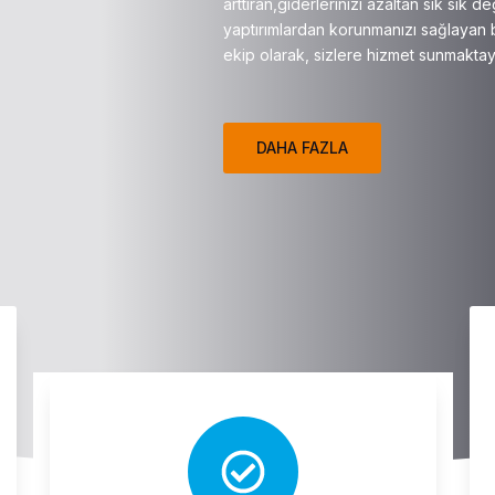
arttıran,giderlerinizi azaltan sık sık 
yaptırımlardan korunmanızı sağlayan b
ekip olarak, sizlere hizmet sunmaktay
DAHA FAZLA