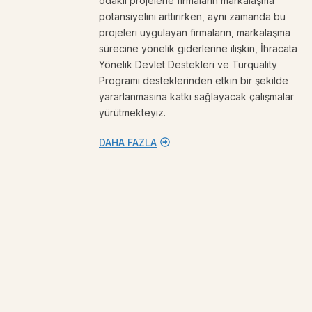
odaklı projelerle firmaların markalaşma
potansiyelini arttırırken, aynı zamanda bu
projeleri uygulayan firmaların, markalaşma
sürecine yönelik giderlerine ilişkin, İhracata
Yönelik Devlet Destekleri ve Turquality
Programı desteklerinden etkin bir şekilde
yararlanmasına katkı sağlayacak çalışmalar
yürütmekteyiz.
DAHA FAZLA