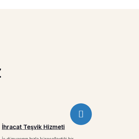
Z
İhracat Teşvik Hizmeti
İş dünyasının hızla küreselleştiği bir