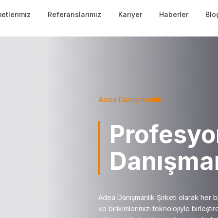
etlerimiz
Referanslarımız
Kariyer
Haberler
Blo
Adea Danışmanlık
Profesyo
Danışman
Adea Danışmanlık Şirketi olarak her b
ve birikimlerimizi teknolojiyle birleştir