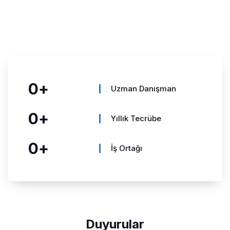
0
+
Uzman Danışman
0
+
Yıllık Tecrübe
0
+
İş Ortağı
Duyurular