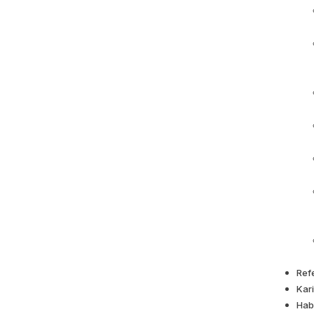
Ref
Kar
Hab