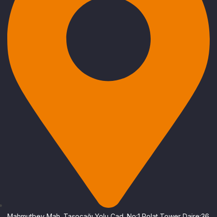
Mahmutbey Mah. Taşocağı Yolu Cad. No:1 Polat Tower Daire:36