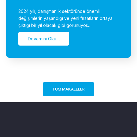
2024 yılı, danışmanlık sektöründe önemli
değişimlerin yaşandığı ve yeni fırsatların ortaya
çıktığı bir yıl olacak gibi görünüyor.…
Devamını Oku...
TÜM MAKALELER