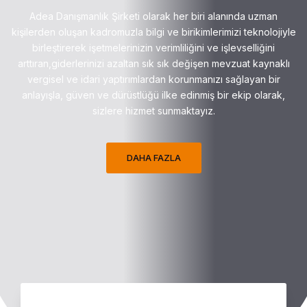
Adea Danışmanlık Şirketi olarak her biri alanında uzman
kişilerden oluşan kadromuzla bilgi ve birikimlerimizi teknolojiyle
birleştirerek işetmelerinizin verimliliğini ve işlevselliğini
arttıran,giderlerinizi azaltan sık sık değişen mevzuat kaynaklı
vergisel ve idari yaptırımlardan korunmanızı sağlayan bir
anlayışla, güven ve dürüstlüğü ilke edinmiş bir ekip olarak,
sizlere hizmet sunmaktayız.
DAHA FAZLA