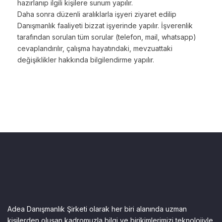
hazırlanıp ilgili kişilere sunum yapılır.
Daha sonra düzenli aralıklarla işyeri ziyaret edilip
Danışmanlık faaliyeti bizzat işyerinde yapılır. İşverenlik
tarafından sorulan tüm sorular (telefon, mail, whatsapp)
cevaplandırılır, çalışma hayatındaki, mevzuattaki
değişiklikler hakkında bilgilendirme yapılır.
Adea Danışmanlık Şirketi olarak her biri alanında uzman
kişilerden oluşan kadromuzla bilgi ve birikimlerimizi teknolojiyle