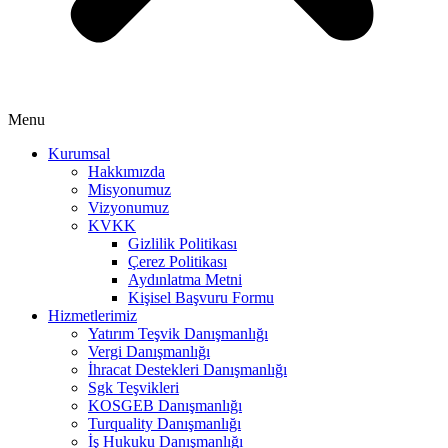
Menu
Kurumsal
Hakkımızda
Misyonumuz
Vizyonumuz
KVKK
Gizlilik Politikası
Çerez Politikası
Aydınlatma Metni
Kişisel Başvuru Formu
Hizmetlerimiz
Yatırım Teşvik Danışmanlığı
Vergi Danışmanlığı
İhracat Destekleri Danışmanlığı
Sgk Teşvikleri
KOSGEB Danışmanlığı
Turquality Danışmanlığı
İş Hukuku Danışmanlığı