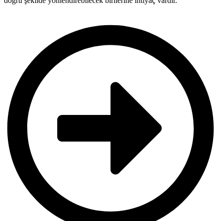
doğru şekilde yönlendirebilecek birilerine ihtiyaç vardır.