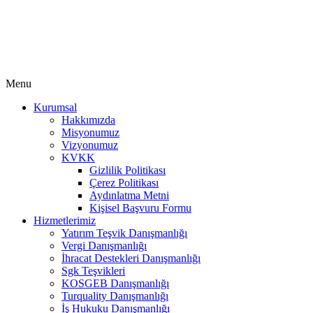
Menu
Kurumsal
Hakkımızda
Misyonumuz
Vizyonumuz
KVKK
Gizlilik Politikası
Çerez Politikası
Aydınlatma Metni
Kişisel Başvuru Formu
Hizmetlerimiz
Yatırım Teşvik Danışmanlığı
Vergi Danışmanlığı
İhracat Destekleri Danışmanlığı
Sgk Teşvikleri
KOSGEB Danışmanlığı
Turquality Danışmanlığı
İş Hukuku Danışmanlığı