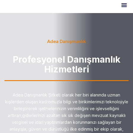
Adea Danışmanlık
Profesyonel Danışmanlık
Hizmetleri
Adea Danışmanlık Şirketi olarak her biri alanında uzman
kişilerden oluşan kadromuzla bilgi ve birikimlerimizi teknolojiyle
birleştirerek işetmelerinizin verimliliğini ve işlevselliğini
arttıran,giderlerinizi azaltan sık sık değişen mevzuat kaynaklı
vergisel ve idari yaptırımlardan korunmanızı sağlayan bir
anlayışla, güven ve dürüstlüğü ilke edinmiş bir ekip olarak,