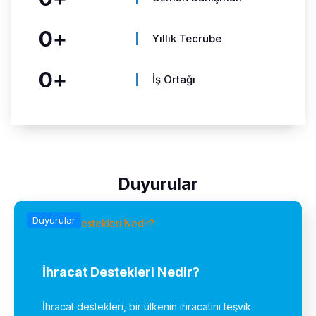
0
+
Yıllık Tecrübe
0
+
İş Ortağı
Duyurular
Duyurular
İhracat Destekleri Nedir?
İhracat destekleri, bir ülkenin ihracatını teşvik