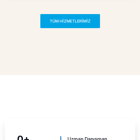
TÜM HİZMETLERİMİZ
0
+
Uzman Danışman