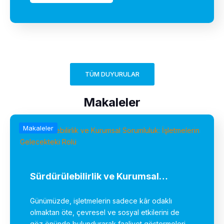
TÜM DUYURULAR
Makaleler
Makaleler
Sürdürülebilirlik ve Kurumsal…
Günümüzde, işletmelerin sadece kâr odaklı
olmaktan öte, çevresel ve sosyal etkilerini de
göz önünde bulundurarak faaliyet göstermeleri…